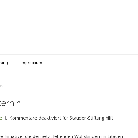
rung
Impressum
in
terhin
e
Kommentare deaktiviert
für Stauder-Stiftung hilft
e Initiative, die den jetzt lebenden Wolfskindern in Litauen