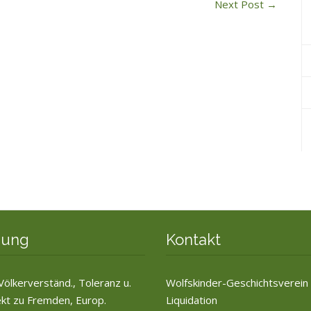
Next Post
→
zung
Kontakt
 Völkerverständ., Toleranz u.
Wolfskinder-Geschichtsverein 
kt zu Fremden, Europ.
Liquidation