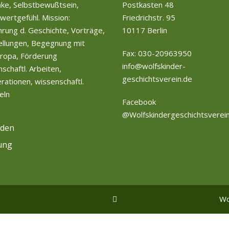
ke, Selbstbewußtsein,
Postkasten 48
wertgefühl. Mission:
Friedrichstr. 95
rung d. Geschichte, Vorträge,
10117 Berlin
ellungen, Begegnung mit
Fax: 030-20963950
ropa, Förderung
info@wolfskinder-
schaftl. Arbeiten,
geschichtsverein.de
ationen, wissenschaftl.
eln
Facebook
@Wolfskindergeschichtsverei
den
ung
Wo