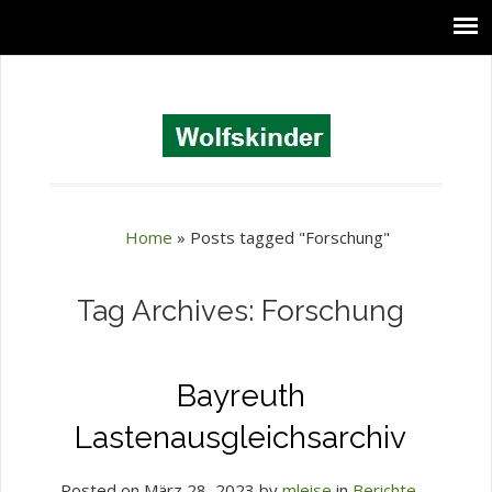
Home
»
Posts tagged "Forschung"
Tag Archives: Forschung
Bayreuth
Lastenausgleichsarchiv
Posted on März 28, 2023 by
mleise
in
Berichte
,